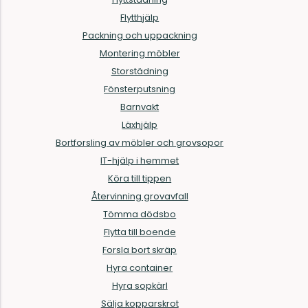
Flytthjälp
Packning och uppackning
Montering möbler
Storstädning
Fönsterputsning
Barnvakt
Läxhjälp
Bortforsling av möbler och grovsopor
IT-hjälp i hemmet
Köra till tippen
Återvinning grovavfall
Tömma dödsbo
Flytta till boende
Forsla bort skräp
Hyra container
Hyra sopkärl
Sälja kopparskrot