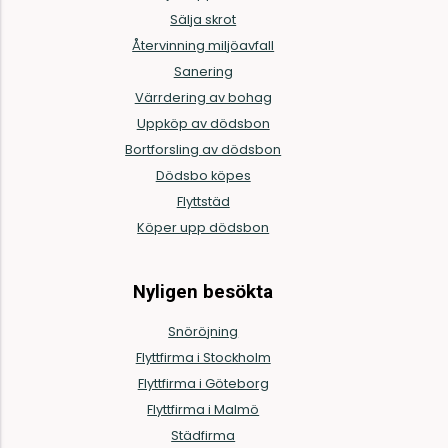
Sälja skrot
Återvinning miljöavfall
Sanering
Värrdering av bohag
Uppköp av dödsbon
Bortforsling av dödsbon
Dödsbo köpes
Flyttstäd
Köper upp dödsbon
Nyligen besökta
Snöröjning
Flyttfirma i Stockholm
Flyttfirma i Göteborg
Flyttfirma i Malmö
Städfirma