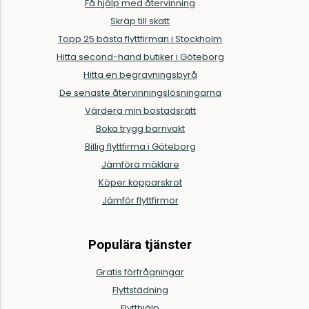
Få hjälp med återvinning
Skräp till skatt
Topp 25 bästa flyttfirman i Stockholm
Hitta second-hand butiker i Göteborg
Hitta en begravningsbyrå
De senaste återvinningslösningarna
Värdera min bostadsrätt
Boka trygg barnvakt
Billig flyttfirma i Göteborg
Jämföra mäklare
Köper kopparskrot
Jämför flyttfirmor
Populära tjänster
Gratis förfrågningar
Flyttstädning
Flytthjälp