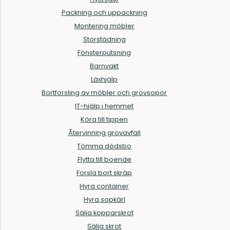
Packning och uppackning
Montering möbler
Storstädning
Fönsterputsning
Barnvakt
Läxhjälp
Bortforsling av möbler och grovsopor
IT-hjälp i hemmet
Köra till tippen
Återvinning grovavfall
Tömma dödsbo
Flytta till boende
Forsla bort skräp
Hyra container
Hyra sopkärl
Sälja kopparskrot
Sälja skrot