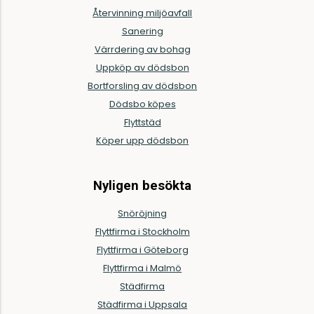
Återvinning miljöavfall
Sanering
Värrdering av bohag
Uppköp av dödsbon
Bortforsling av dödsbon
Dödsbo köpes
Flyttstäd
Köper upp dödsbon
Nyligen besökta
Snöröjning
Flyttfirma i Stockholm
Flyttfirma i Göteborg
Flyttfirma i Malmö
Städfirma
Städfirma i Uppsala