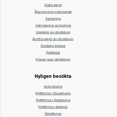
Sälja skrot
Återvinning miljöavfall
Sanering
Värrdering av bohag
Uppköp av dödsbon
Bortforsling av dödsbon
Dödsbo köpes
Flyttstäd
Köper upp dödsbon
Nyligen besökta
Snöröjning
Flyttfirma i Stockholm
Flyttfirma i Göteborg
Flyttfirma i Malmö
Städfirma