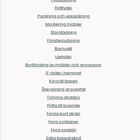
Flytthjälp
Packning och uppackning
Montering möbler
Storstädning
Fönsterputsning
Barnvakt
Läxhjälp
Bortforsling av möbler och grovsopor
IT-hjälp i hemmet
Köra till tippen
Återvinning grovavfall
Tömma dödsbo
Flytta till boende
Forsla bort skräp
Hyra container
Hyra sopkärl
Sälja kopparskrot