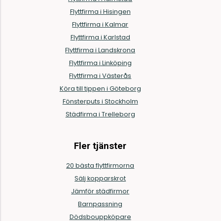
Flyttfirma i Hisingen
Flyttfirma i Kalmar
Flyttfirma i Karlstad
Flyttfirma i Landskrona
Flyttfirma i Linköping
Flyttfirma i Västerås
Köra till tippen i Göteborg
Fönsterputs i Stockholm
Städfirma i Trelleborg
Fler tjänster
20 bästa flyttfirmorna
Sälj kopparskrot
Jämför städfirmor
Barnpassning
Dödsbouppköpare