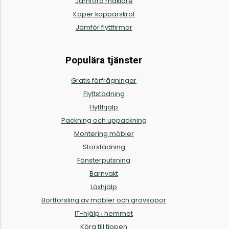
Jämföra mäklare
Köper kopparskrot
Jämför flyttfirmor
Populära tjänster
Gratis förfrågningar
Flyttstädning
Flytthjälp
Packning och uppackning
Montering möbler
Storstädning
Fönsterputsning
Barnvakt
Läxhjälp
Bortforsling av möbler och grovsopor
IT-hjälp i hemmet
Köra till tippen