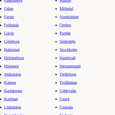
Falkenberg
Malmö
Falun
Mölndal
Farsta
Norrköping
Frölunda
Örebro
Gävle
Partille
Göteborg
Södertälje
Halmstad
Stockholm
Helsingborg
Sundsvall
Hisingen
Stenungsund
Jönköping
Trelleborg
Kalmar
Trollhättan
Karlskrona
Uddevalla
Karlstad
Umeå
Linköping
Uppsala