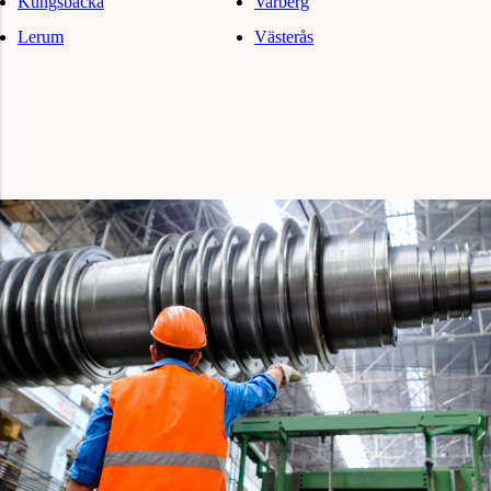
Kungsbacka
Varberg
Lerum
Västerås