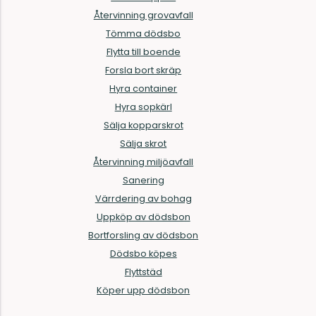
Återvinning grovavfall
Tömma dödsbo
Flytta till boende
Forsla bort skräp
Hyra container
Hyra sopkärl
Sälja kopparskrot
Sälja skrot
Återvinning miljöavfall
Sanering
Värrdering av bohag
Uppköp av dödsbon
Bortforsling av dödsbon
Dödsbo köpes
Flyttstäd
Köper upp dödsbon