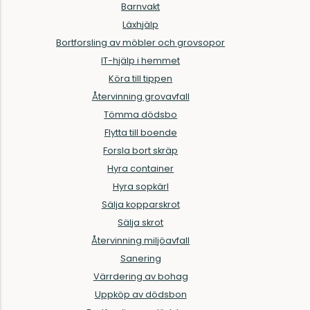
Barnvakt
Läxhjälp
Bortforsling av möbler och grovsopor
IT-hjälp i hemmet
Köra till tippen
Återvinning grovavfall
Tömma dödsbo
Flytta till boende
Forsla bort skräp
Hyra container
Hyra sopkärl
Sälja kopparskrot
Sälja skrot
Återvinning miljöavfall
Sanering
Värrdering av bohag
Uppköp av dödsbon