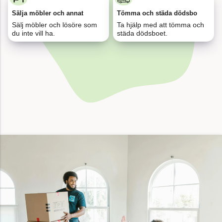
Sälja möbler och annat
Tömma och städa dödsbo
Sälj möbler och lösöre som
Ta hjälp med att tömma och
för 12
du inte vill ha.
städa dödsboet.
Uppköp av dödsbo i Stockholm, 180 kvm
minuter
sedan