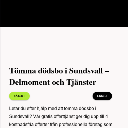
för 16
Tömma och städa dödsbo, Göteborg
minuter
sedan
för 20
Hittade mäklare, Stockholm
minuter
sedan
Tömma dödsbo i Sundsvall –
för 18
Sålde vårt hus, Växjö
minuter
Delmoment och Tjänster
sedan
SÄKERT
ENKELT
för 24
Bohagsflytt 80 kvm, Uppsala
minuter
sedan
Letar du efter hjälp med att tömma dödsbo i
Sundsvall? Vår gratis offerttjänst ger dig upp till 4
kostnadsfria offerter från professionella företag som
för 11
Bortforsling möbler 160 kvm, Kungälv
minuter