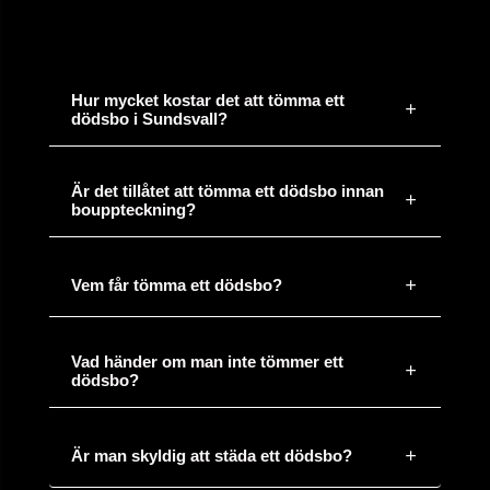
för 3
Flytt 134 kvm, Göteborg till Stockholm
minuter
sedan
Hur mycket kostar det att tömma ett
dödsbo i Sundsvall?
för 19
4 kärl löpande papper och plast, Växjö
minuter
sedan
Är det tillåtet att tömma ett dödsbo innan
bouppteckning?
för 32
Flytt och städ 92 kvm, Malmö
minuter
sedan
Vem får tömma ett dödsbo?
för 12
Vad händer om man inte tömmer ett
Fönsterputs och kontorsstäd, Helsingborg
minuter
sedan
dödsbo?
för 12
Är man skyldig att städa ett dödsbo?
Uppköp av dödsbo i Stockholm, 180 kvm
minuter
sedan