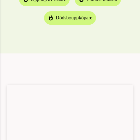
Dödsbouppköpare