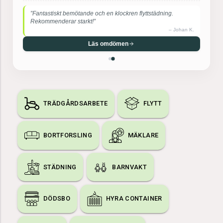
”Supernöjd! De var otroligt effektiva, försiktiga med mina
möbler och mycket trevliga.”
–
Maria S.
Läs omdömen
TRÄDGÅRDSARBETE
FLYTT
BORTFORSLING
MÄKLARE
STÄDNING
BARNVAKT
DÖDSBO
HYRA CONTAINER