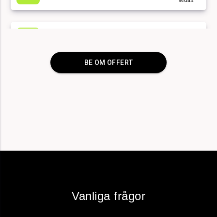
sedan
för 37
Uppköp av dödsbo i Göteborg, 76 kvm
minuter
sedan
BE OM OFFERT
för 8
Flyttstäd 75 kvm, Kortedala
minuter
sedan
för 22
3st Container blandat avfall 75 kvm, Stockholm
minuter
sedan
för 13
Värdera, tömma och städa dödsbo, Stockholm
minuter
Vanliga frågor
sedan