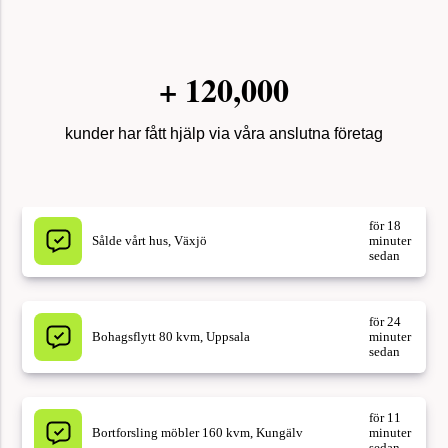
för 20
+
120,000
Hittade mäklare, Stockholm
minuter
sedan
kunder har fått hjälp via våra anslutna företag
för 18
Sålde vårt hus, Växjö
minuter
sedan
för 24
Bohagsflytt 80 kvm, Uppsala
minuter
sedan
för 11
Bortforsling möbler 160 kvm, Kungälv
minuter
sedan
för 37
Fönsterputs löpande företag, Borås
minuter