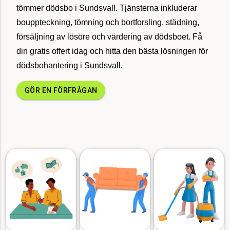
tömmer dödsbo i Sundsvall. Tjänsterna inkluderar
sedan
bouppteckning, tömning och bortforsling, städning,
försäljning av lösöre och värdering av dödsboet. Få
för 37
din gratis offert idag och hitta den bästa lösningen för
Fönsterputs löpande företag, Borås
minuter
sedan
dödsbohantering i Sundsvall.
GÖR EN FÖRFRÅGAN
för 37
Uppköp av dödsbo i Göteborg, 76 kvm
minuter
sedan
för 8
Flyttstäd 75 kvm, Kortedala
minuter
sedan
för 22
3st Container blandat avfall 75 kvm, Stockholm
minuter
sedan