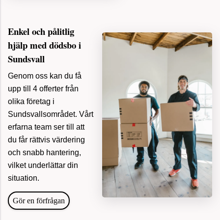
Enkel och pålitlig
hjälp med dödsbo i
Sundsvall
Genom oss kan du få
upp till 4 offerter från
olika företag i
Sundsvallsområdet. Vårt
erfarna team ser till att
du får rättvis värdering
och snabb hantering,
vilket underlättar din
situation.
Gör en förfrågan
för 16
Tömma och städa dödsbo, Göteborg
minuter
sedan