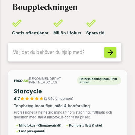
Värdering
Gratis offerttjänst
Miljön i fokus
Spara tid
reco
.se
|
REKOMMENDERAT PARTNERBOLAG
Flyttfirma
Mex Flyttfirma AB
4.7
(
6 205
omdömen)
Sveriges populäraste flyttfirma på Reco.se
Erfaren och trygg flytthjälp i hela Stockholm. Vi tar hand om allt
från packning till transport med nöjd kund-garanti.
Säker & snabb transport
Kostnadsfri offert
Fullt försäkrade