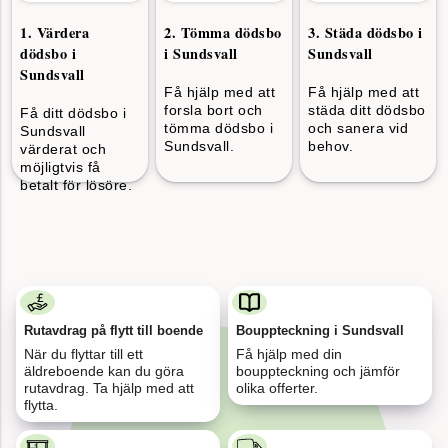
för 13
1
.
Värdera
2
.
Tömma dödsbo
3
.
Städa dödsbo i
Värdera, tömma och städa dödsbo, Stockholm
minuter
dödsbo i
i Sundsvall
Sundsvall
sedan
Sundsvall
Få hjälp med att
Få hjälp med att
forsla bort och
städa ditt dödsbo
Få ditt dödsbo i
för 3
tömma dödsbo i
och sanera vid
Sundsvall
Flytt 134 kvm, Göteborg till Stockholm
minuter
Sundsvall.
behov.
värderat och
sedan
möjligtvis få
betalt för lösöre.
för 19
4 kärl löpande papper och plast, Växjö
minuter
sedan
för 32
Rutavdrag på flytt till boende
Bouppteckning i Sundsvall
Flytt och städ 92 kvm, Malmö
minuter
sedan
När du flyttar till ett
Få hjälp med din
äldreboende kan du göra
bouppteckning och jämför
rutavdrag. Ta hjälp med att
olika offerter.
flytta.
för 12
Fönsterputs och kontorsstäd, Helsingborg
minuter
sedan