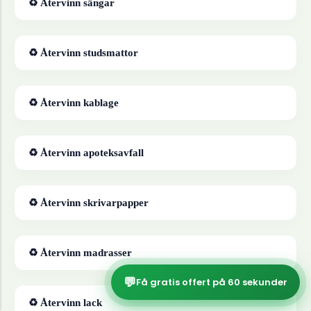
♻ Återvinn
sängar
♻ Återvinn
studsmattor
♻ Återvinn
kablage
♻ Återvinn
apoteksavfall
♻ Återvinn
skrivarpapper
♻ Återvinn
madrasser
💬
Få gratis offert på 60 sekunder
♻ Återvinn
lack