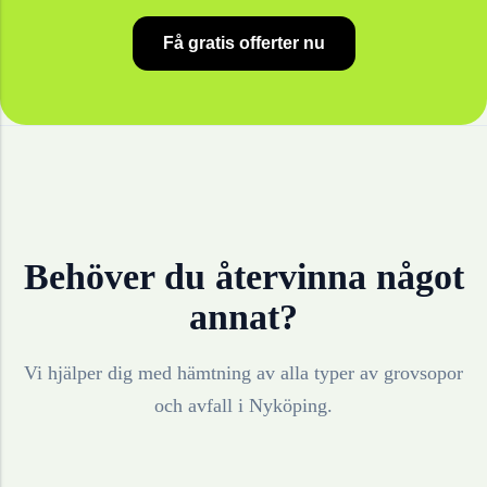
Få gratis offerter nu
Behöver du återvinna något
annat?
Vi hjälper dig med hämtning av alla typer av grovsopor
och avfall i
Nyköping
.