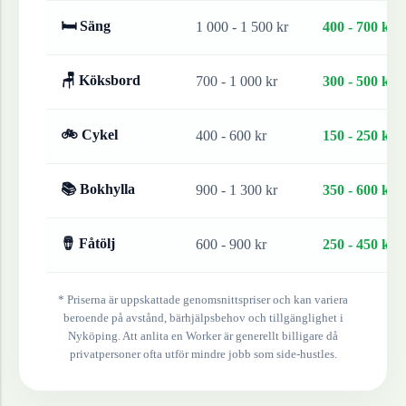
🛏 Säng
1 000 - 1 500 kr
400 - 700 kr
🪑 Köksbord
700 - 1 000 kr
300 - 500 kr
🚲 Cykel
400 - 600 kr
150 - 250 kr
📚 Bokhylla
900 - 1 300 kr
350 - 600 kr
🪘 Fåtölj
600 - 900 kr
250 - 450 kr
* Priserna är uppskattade genomsnittspriser och kan variera
beroende på avstånd, bärhjälpsbehov och tillgänglighet i
Nyköping
. Att anlita en Worker är generellt billigare då
privatpersoner ofta utför mindre jobb som side-hustles.