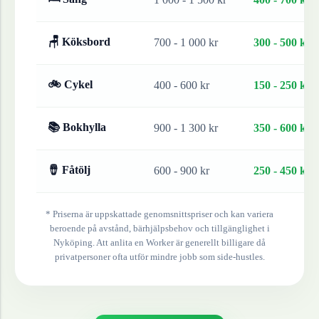
🪑 Köksbord
700 - 1 000 kr
300 - 500 kr
🚲 Cykel
400 - 600 kr
150 - 250 kr
📚 Bokhylla
900 - 1 300 kr
350 - 600 kr
🪘 Fåtölj
600 - 900 kr
250 - 450 kr
* Priserna är uppskattade genomsnittspriser och kan variera
beroende på avstånd, bärhjälpsbehov och tillgänglighet i
Nyköping
. Att anlita en Worker är generellt billigare då
privatpersoner ofta utför mindre jobb som side-hustles.