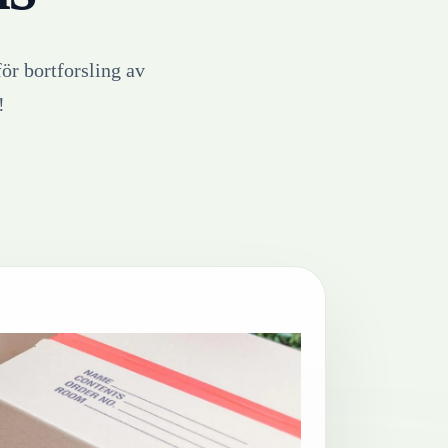
för bortforsling av
!