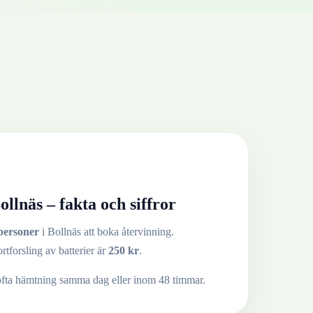
ollnäs
– fakta och siffror
personer
i
Bollnäs
att boka återvinning.
ortforsling av
batterier
är
250
kr
.
ofta hämtning samma dag eller inom 48 timmar.