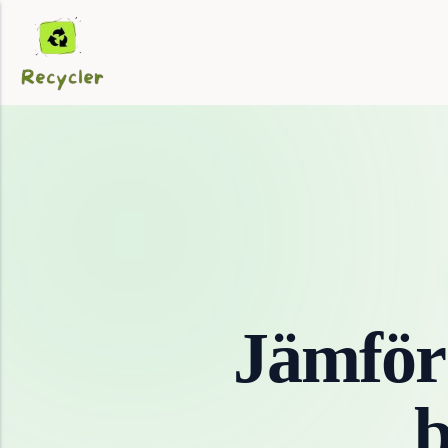
Jämför
b