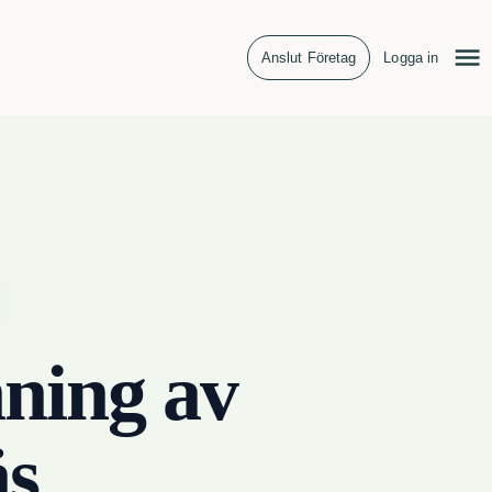
Anslut Företag
Logga in
ning av
äs