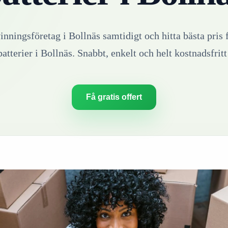
vinningsföretag i
Bollnäs
samtidigt och hitta bästa pris 
batterier
i
Bollnäs
. Snabbt, enkelt och helt kostnadsfritt
Få gratis offert