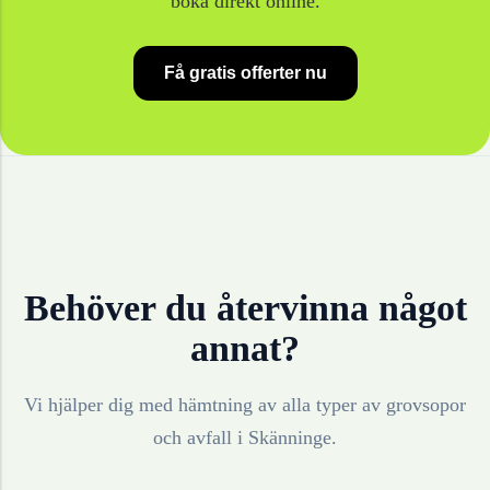
boka direkt online.
Få gratis offerter nu
Behöver du återvinna något
annat?
Vi hjälper dig med hämtning av alla typer av grovsopor
och avfall i
Skänninge
.