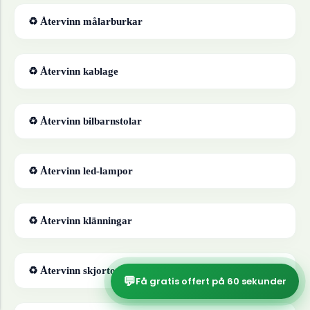
♻ Återvinn
målarburkar
♻ Återvinn
kablage
♻ Återvinn
bilbarnstolar
♻ Återvinn
led-lampor
♻ Återvinn
klänningar
♻ Återvinn
skjortor
💬
Få gratis offert på 60 sekunder