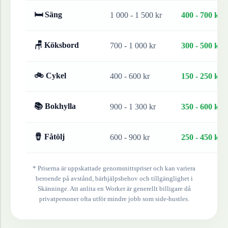
🛏 Säng
1 000 - 1 500 kr
400 - 700 kr
🪑 Köksbord
700 - 1 000 kr
300 - 500 kr
🚲 Cykel
400 - 600 kr
150 - 250 kr
📚 Bokhylla
900 - 1 300 kr
350 - 600 kr
🪘 Fåtölj
600 - 900 kr
250 - 450 kr
* Priserna är uppskattade genomsnittspriser och kan variera
beroende på avstånd, bärhjälpsbehov och tillgänglighet i
Skänninge
. Att anlita en Worker är generellt billigare då
privatpersoner ofta utför mindre jobb som side-hustles.