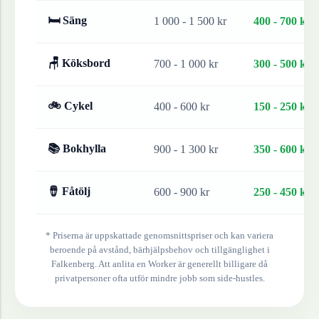
🛏 Säng
1 000 - 1 500 kr
400 - 700 kr
🪑 Köksbord
700 - 1 000 kr
300 - 500 kr
🚲 Cykel
400 - 600 kr
150 - 250 kr
📚 Bokhylla
900 - 1 300 kr
350 - 600 kr
🪘 Fåtölj
600 - 900 kr
250 - 450 kr
* Priserna är uppskattade genomsnittspriser och kan variera
beroende på avstånd, bärhjälpsbehov och tillgänglighet i
Falkenberg
. Att anlita en Worker är generellt billigare då
privatpersoner ofta utför mindre jobb som side-hustles.