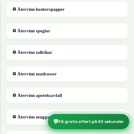
♻ Återvinn
kontorspapper
♻ Återvinn
speglar
♻ Återvinn
tallrikar
♻ Återvinn
madrasser
♻ Återvinn
apoteksavfall
♻ Återvinn
muggar
💬
Få gratis offert på 60 sekunder