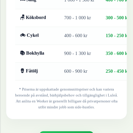
🪑 Köksbord
700 - 1 000 kr
300 - 500 kr
🚲 Cykel
400 - 600 kr
150 - 250 kr
📚 Bokhylla
900 - 1 300 kr
350 - 600 kr
🪘 Fåtölj
600 - 900 kr
250 - 450 kr
* Priserna är uppskattade genomsnittspriser och kan variera
beroende på avstånd, bärhjälpsbehov och tillgänglighet i
Luleå
.
Att anlita en Worker är generellt billigare då privatpersoner ofta
utför mindre jobb som side-hustles.