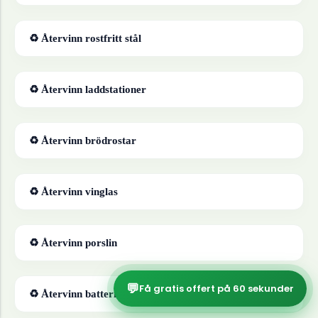
♻ Återvinn
rostfritt stål
♻ Återvinn
laddstationer
♻ Återvinn
brödrostar
♻ Återvinn
vinglas
♻ Återvinn
porslin
💬
Få gratis offert på 60 sekunder
♻ Återvinn
batterier