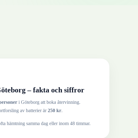
öteborg
– fakta och siffror
personer
i
Göteborg
att boka återvinning.
ortforsling av
batterier
är
250
kr
.
ofta hämtning samma dag eller inom 48 timmar.