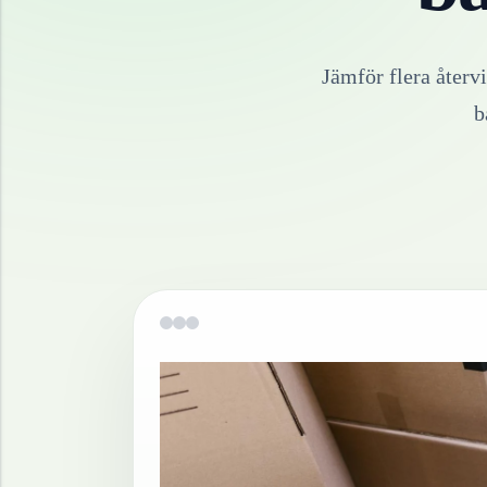
Jämför flera återv
b