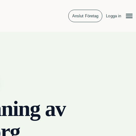
Anslut Företag
Logga in
ning av
rg