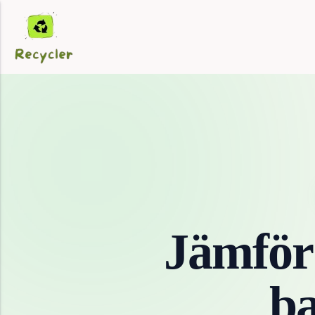
Jämför
ba