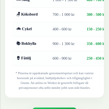
🪑 Köksbord
700 - 1 000 kr
300 - 500 kr
🚲 Cykel
400 - 600 kr
150 - 250 kr
📚 Bokhylla
900 - 1 300 kr
350 - 600 kr
🪘 Fåtölj
600 - 900 kr
250 - 450 kr
* Priserna är uppskattade genomsnittspriser och kan variera
beroende på avstånd, bärhjälpsbehov och tillgänglighet i
Grums
. Att anlita en Worker är generellt billigare då
privatpersoner ofta utför mindre jobb som side-hustles.