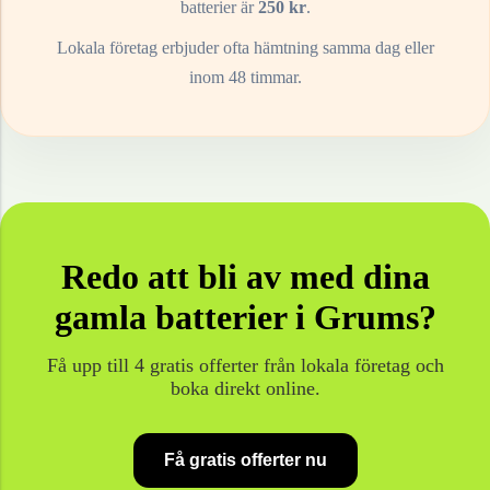
batterier
är
250
kr
.
Lokala företag erbjuder ofta hämtning samma dag eller
inom 48 timmar.
Redo att bli av med dina
gamla
batterier
i
Grums
?
Få upp till 4 gratis offerter från lokala företag och
boka direkt online.
Få gratis offerter nu