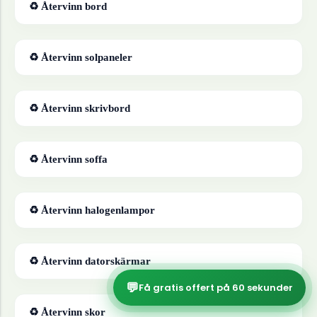
♻ Återvinn
bord
♻ Återvinn
solpaneler
♻ Återvinn
skrivbord
♻ Återvinn
soffa
♻ Återvinn
halogenlampor
♻ Återvinn
datorskärmar
💬
Få gratis offert på 60 sekunder
♻ Återvinn
skor