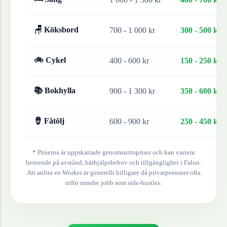
🪑 Köksbord
700 - 1 000 kr
300 - 500 kr
🚲 Cykel
400 - 600 kr
150 - 250 kr
📚 Bokhylla
900 - 1 300 kr
350 - 600 kr
🪘 Fåtölj
600 - 900 kr
250 - 450 kr
* Priserna är uppskattade genomsnittspriser och kan variera
beroende på avstånd, bärhjälpsbehov och tillgänglighet i
Falun
.
Att anlita en Worker är generellt billigare då privatpersoner ofta
utför mindre jobb som side-hustles.