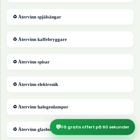
♻ Återvinn
spjälsängar
♻ Återvinn
kaffebryggare
♻ Återvinn
spisar
♻ Återvinn
elektronik
♻ Återvinn
halogenlampor
💬
Få gratis offert på 60 sekunder
♻ Återvinn
glasburkar