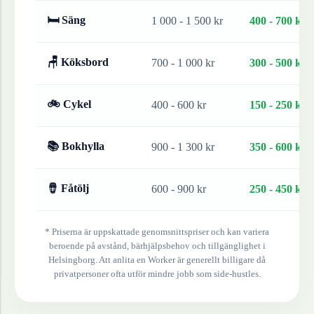
🛏 Säng
1 000 - 1 500 kr
400 - 700 kr
🪑 Köksbord
700 - 1 000 kr
300 - 500 kr
🚲 Cykel
400 - 600 kr
150 - 250 kr
📚 Bokhylla
900 - 1 300 kr
350 - 600 kr
🪘 Fåtölj
600 - 900 kr
250 - 450 kr
* Priserna är uppskattade genomsnittspriser och kan variera
beroende på avstånd, bärhjälpsbehov och tillgänglighet i
Helsingborg
. Att anlita en Worker är generellt billigare då
privatpersoner ofta utför mindre jobb som side-hustles.