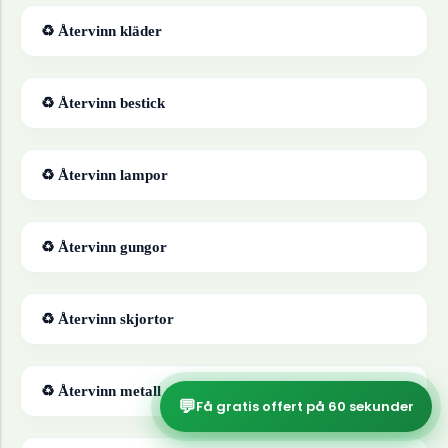
♻ Återvinn
kläder
♻ Återvinn
bestick
♻ Återvinn
lampor
♻ Återvinn
gungor
♻ Återvinn
skjortor
♻ Återvinn
metall
💬
Få gratis offert på 60 sekunder