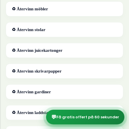
♻ Återvinn
möbler
♻ Återvinn
stolar
♻ Återvinn
juicekartonger
♻ Återvinn
skrivarpapper
♻ Återvinn
gardiner
♻ Återvinn
laddstationer
💬
Få gratis offert på 60 sekunder