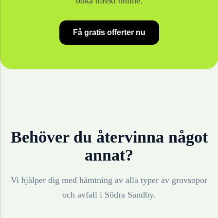
boka direkt online.
Få gratis offerter nu
Behöver du återvinna något
annat?
Vi hjälper dig med hämtning av alla typer av grovsopor
och avfall i
Södra Sandby
.