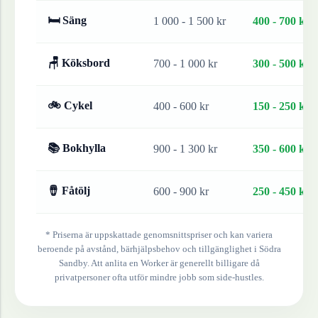
🛏 Säng
1 000 - 1 500 kr
400 - 700 kr
🪑 Köksbord
700 - 1 000 kr
300 - 500 kr
🚲 Cykel
400 - 600 kr
150 - 250 kr
📚 Bokhylla
900 - 1 300 kr
350 - 600 kr
🪘 Fåtölj
600 - 900 kr
250 - 450 kr
* Priserna är uppskattade genomsnittspriser och kan variera
beroende på avstånd, bärhjälpsbehov och tillgänglighet i
Södra
Sandby
. Att anlita en Worker är generellt billigare då
privatpersoner ofta utför mindre jobb som side-hustles.