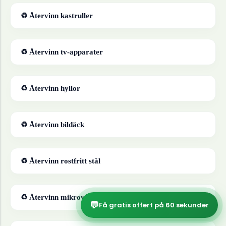
♻ Återvinn
kastruller
♻ Återvinn
tv-apparater
♻ Återvinn
hyllor
♻ Återvinn
bildäck
♻ Återvinn
rostfritt stål
♻ Återvinn
mikrovågsugnar
💬
Få gratis offert på 60 sekunder