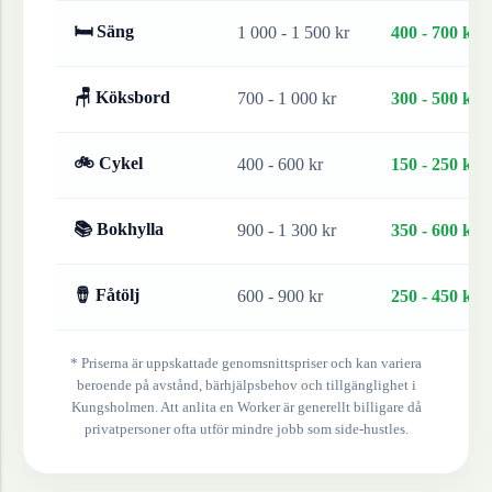
🛏 Säng
1 000 - 1 500 kr
400 - 700 kr
🪑 Köksbord
700 - 1 000 kr
300 - 500 kr
🚲 Cykel
400 - 600 kr
150 - 250 kr
📚 Bokhylla
900 - 1 300 kr
350 - 600 kr
🪘 Fåtölj
600 - 900 kr
250 - 450 kr
* Priserna är uppskattade genomsnittspriser och kan variera
beroende på avstånd, bärhjälpsbehov och tillgänglighet i
Kungsholmen
. Att anlita en Worker är generellt billigare då
privatpersoner ofta utför mindre jobb som side-hustles.