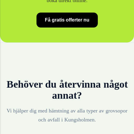
boka direkt online.
Få gratis offerter nu
Behöver du återvinna något
annat?
Vi hjälper dig med hämtning av alla typer av grovsopor
och avfall i
Kungsholmen
.