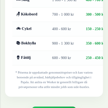
🪑 Köksbord
700 - 1 000 kr
300 - 500 kr
🚲 Cykel
400 - 600 kr
150 - 250 kr
📚 Bokhylla
900 - 1 300 kr
350 - 600 kr
🪘 Fåtölj
600 - 900 kr
250 - 450 kr
* Priserna är uppskattade genomsnittspriser och kan variera
beroende på avstånd, bärhjälpsbehov och tillgänglighet i
Pajala
. Att anlita en Worker är generellt billigare då
privatpersoner ofta utför mindre jobb som side-hustles.