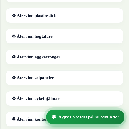
♻ Återvinn
plastbestick
♻ Återvinn
högtalare
♻ Återvinn
äggkartonger
♻ Återvinn
solpaneler
♻ Återvinn
cykelhjälmar
💬
Få gratis offert på 60 sekunder
♻ Återvinn
kontorspapper