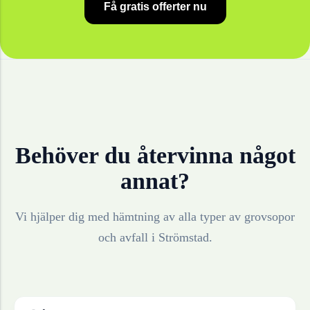
Få gratis offerter nu
Behöver du återvinna något
annat?
Vi hjälper dig med hämtning av alla typer av grovsopor
och avfall i
Strömstad
.