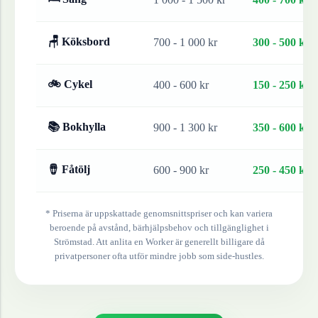
🪑 Köksbord
700 - 1 000 kr
300 - 500 kr
🚲 Cykel
400 - 600 kr
150 - 250 kr
📚 Bokhylla
900 - 1 300 kr
350 - 600 kr
🪘 Fåtölj
600 - 900 kr
250 - 450 kr
* Priserna är uppskattade genomsnittspriser och kan variera
beroende på avstånd, bärhjälpsbehov och tillgänglighet i
Strömstad
. Att anlita en Worker är generellt billigare då
privatpersoner ofta utför mindre jobb som side-hustles.