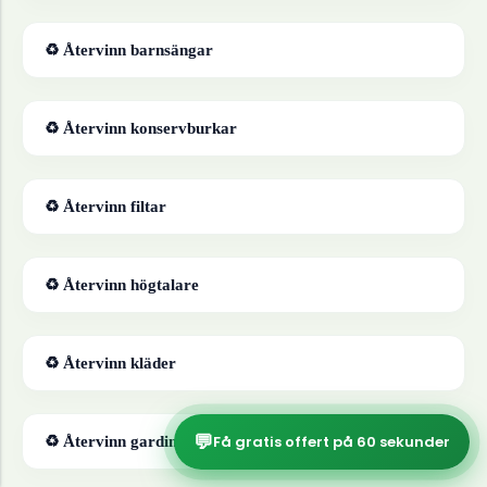
♻ Återvinn
barnsängar
♻ Återvinn
konservburkar
♻ Återvinn
filtar
♻ Återvinn
högtalare
♻ Återvinn
kläder
💬
Få gratis offert på 60 sekunder
♻ Återvinn
gardiner