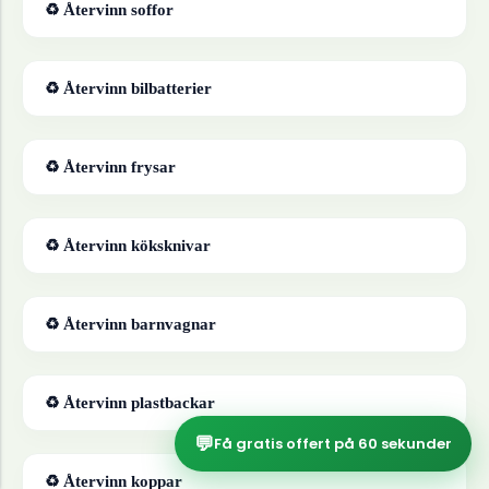
♻ Återvinn
soffor
♻ Återvinn
bilbatterier
♻ Återvinn
frysar
♻ Återvinn
köksknivar
♻ Återvinn
barnvagnar
♻ Återvinn
plastbackar
💬
Få gratis offert på 60 sekunder
♻ Återvinn
koppar