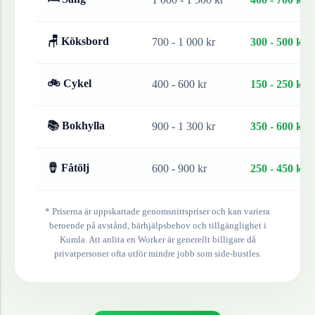
🪑 Köksbord
700 - 1 000 kr
300 - 500 kr
🚲 Cykel
400 - 600 kr
150 - 250 kr
📚 Bokhylla
900 - 1 300 kr
350 - 600 kr
🪘 Fåtölj
600 - 900 kr
250 - 450 kr
* Priserna är uppskattade genomsnittspriser och kan variera
beroende på avstånd, bärhjälpsbehov och tillgänglighet i
Kumla
. Att anlita en Worker är generellt billigare då
privatpersoner ofta utför mindre jobb som side-hustles.