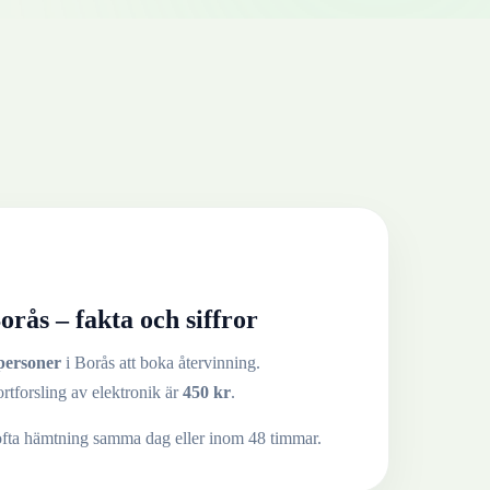
orås
– fakta och siffror
personer
i
Borås
att boka återvinning.
ortforsling av
elektronik
är
450
kr
.
ofta hämtning samma dag eller inom 48 timmar.