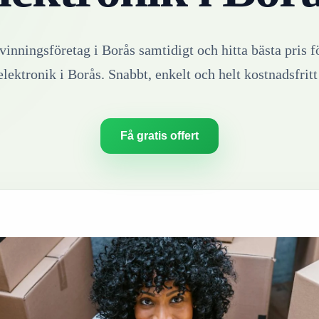
rvinningsföretag i
Borås
samtidigt och hitta bästa pris f
elektronik
i
Borås
. Snabbt, enkelt och helt kostnadsfritt
Få gratis offert