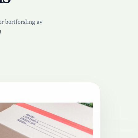
ör bortforsling av
!