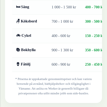
🛏 Säng
1 000 - 1 500 kr
400 - 700 kr
🪑 Köksbord
700 - 1 000 kr
300 - 500 kr
🚲 Cykel
400 - 600 kr
150 - 250 kr
📚 Bokhylla
900 - 1 300 kr
350 - 600 kr
🪘 Fåtölj
600 - 900 kr
250 - 450 kr
* Priserna är uppskattade genomsnittspriser och kan variera
beroende på avstånd, bärhjälpsbehov och tillgänglighet i
Värnamo
. Att anlita en Worker är generellt billigare då
privatpersoner ofta utför mindre jobb som side-hustles.