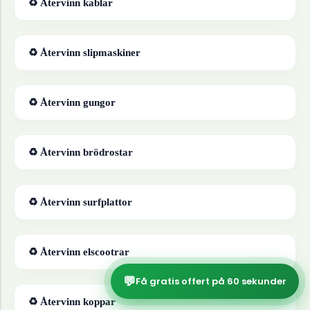
♻ Återvinn
kablar
♻ Återvinn
slipmaskiner
♻ Återvinn
gungor
♻ Återvinn
brödrostar
♻ Återvinn
surfplattor
♻ Återvinn
elscootrar
💬
Få gratis offert på 60 sekunder
♻ Återvinn
koppar