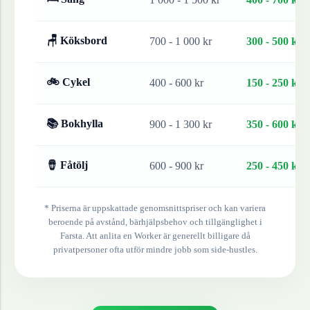
🪑 Köksbord
700 - 1 000 kr
300 - 500 kr
🚲 Cykel
400 - 600 kr
150 - 250 kr
📚 Bokhylla
900 - 1 300 kr
350 - 600 kr
🪘 Fåtölj
600 - 900 kr
250 - 450 kr
* Priserna är uppskattade genomsnittspriser och kan variera
beroende på avstånd, bärhjälpsbehov och tillgänglighet i
Farsta
. Att anlita en Worker är generellt billigare då
privatpersoner ofta utför mindre jobb som side-hustles.