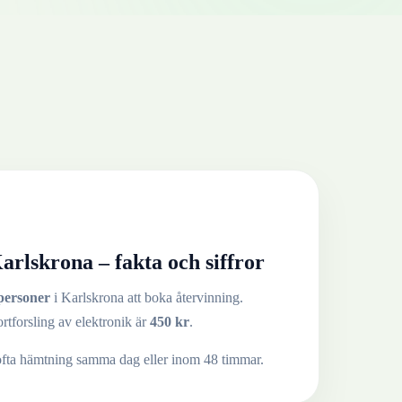
arlskrona
– fakta och siffror
personer
i
Karlskrona
att boka återvinning.
ortforsling av
elektronik
är
450
kr
.
ofta hämtning samma dag eller inom 48 timmar.