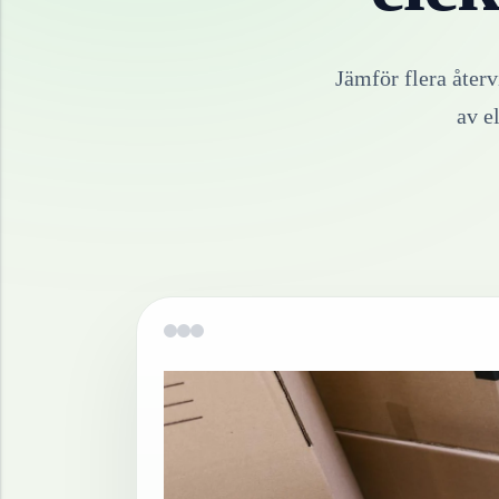
Jämför flera åter
av
e