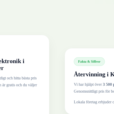
ektronik
i
Fakta & Siffror
er
Återvinning i
K
igt och hitta bästa pris
Vi har hjälpt över
3 500 
n är gratis och du väljer
Genomsnittligt pris för b
Lokala företag erbjuder 