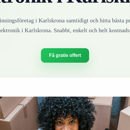
vinningsföretag i
Karlskrona
samtidigt och hitta bästa pr
lektronik
i
Karlskrona
. Snabbt, enkelt och helt kostnadsf
Få gratis offert