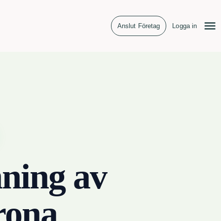
Anslut Företag
Logga in
ning av
rona