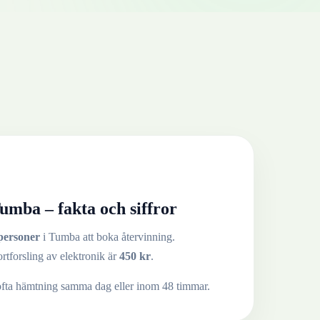
umba
– fakta och siffror
personer
i
Tumba
att boka återvinning.
ortforsling av
elektronik
är
450
kr
.
ofta hämtning samma dag eller inom 48 timmar.