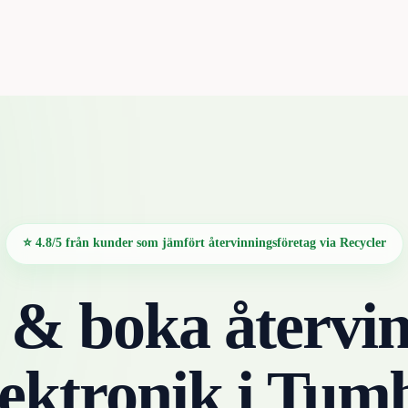
⭐ 4.8/5 från kunder som jämfört återvinningsföretag via Recycler
 & boka återvin
lektronik
i
Tum