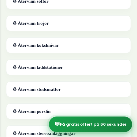
♻ Återvinn
soffor
♻ Återvinn
tröjor
♻ Återvinn
köksknivar
♻ Återvinn
laddstationer
♻ Återvinn
studsmattor
♻ Återvinn
porslin
💬
Få gratis offert på 60 sekunder
♻ Återvinn
stereoanläggningar