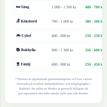
🛏 Säng
1 000 - 1 500 kr
400 - 700 kr
🪑 Köksbord
700 - 1 000 kr
300 - 500 kr
🚲 Cykel
400 - 600 kr
150 - 250 kr
📚 Bokhylla
900 - 1 300 kr
350 - 600 kr
🪘 Fåtölj
600 - 900 kr
250 - 450 kr
* Priserna är uppskattade genomsnittspriser och kan variera
beroende på avstånd, bärhjälpsbehov och tillgänglighet i
Karlstad
. Att anlita en Worker är generellt billigare då
privatpersoner ofta utför mindre jobb som side-hustles.