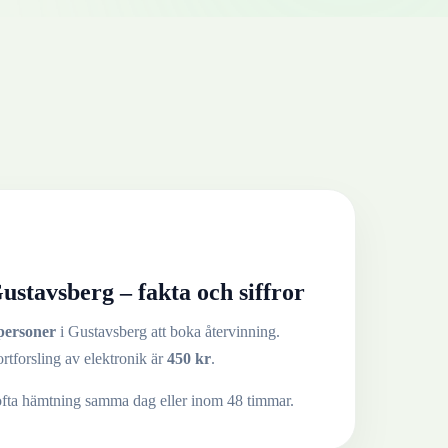
ustavsberg
– fakta och siffror
personer
i
Gustavsberg
att boka återvinning.
ortforsling av
elektronik
är
450
kr
.
ofta hämtning samma dag eller inom 48 timmar.