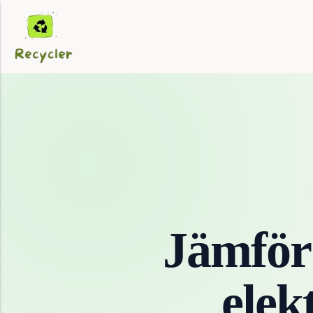
Jämför
elek