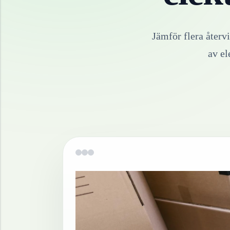
Jämför flera återv
av
el