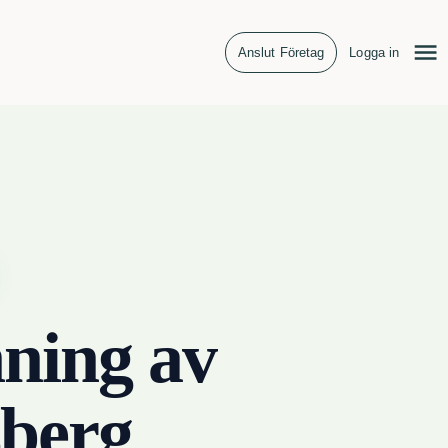
Anslut Företag
Logga in
ning av
berg