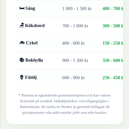
🛏 Säng
1 000 - 1 500 kr
400 - 700 kr
🪑 Köksbord
700 - 1 000 kr
300 - 500 kr
🚲 Cykel
400 - 600 kr
150 - 250 kr
📚 Bokhylla
900 - 1 300 kr
350 - 600 kr
🪘 Fåtölj
600 - 900 kr
250 - 450 kr
* Priserna är uppskattade genomsnittspriser och kan variera
beroende på avstånd, bärhjälpsbehov och tillgänglighet i
Katrineholm
. Att anlita en Worker är generellt billigare då
privatpersoner ofta utför mindre jobb som side-hustles.