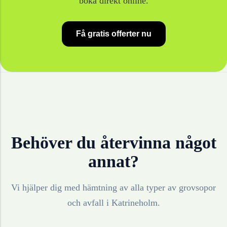
boka direkt online.
Få gratis offerter nu
Behöver du återvinna något
annat?
Vi hjälper dig med hämtning av alla typer av grovsopor
och avfall i
Katrineholm
.