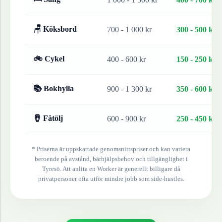
🪑 Köksbord
700 - 1 000 kr
300 - 500 kr
🚲 Cykel
400 - 600 kr
150 - 250 kr
📚 Bokhylla
900 - 1 300 kr
350 - 600 kr
🪘 Fåtölj
600 - 900 kr
250 - 450 kr
* Priserna är uppskattade genomsnittspriser och kan variera
beroende på avstånd, bärhjälpsbehov och tillgänglighet i
Tyresö
. Att anlita en Worker är generellt billigare då
privatpersoner ofta utför mindre jobb som side-hustles.