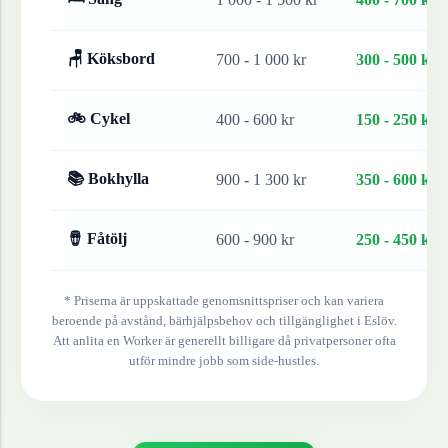
🪑 Köksbord
700 - 1 000 kr
300 - 500 kr
🚲 Cykel
400 - 600 kr
150 - 250 kr
📚 Bokhylla
900 - 1 300 kr
350 - 600 kr
🪘 Fåtölj
600 - 900 kr
250 - 450 kr
* Priserna är uppskattade genomsnittspriser och kan variera
beroende på avstånd, bärhjälpsbehov och tillgänglighet i
Eslöv
.
Att anlita en Worker är generellt billigare då privatpersoner ofta
utför mindre jobb som side-hustles.