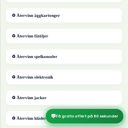
♻ Återvinn
äggkartonger
♻ Återvinn
fåtöljer
♻ Återvinn
spelkonsoler
♻ Återvinn
elektronik
♻ Återvinn
jackor
💬
Få gratis offert på 60 sekunder
♻ Återvinn
kläder