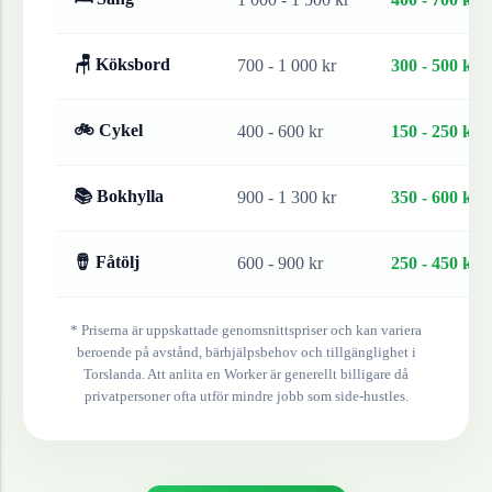
🪑 Köksbord
700 - 1 000 kr
300 - 500 kr
🚲 Cykel
400 - 600 kr
150 - 250 kr
📚 Bokhylla
900 - 1 300 kr
350 - 600 kr
🪘 Fåtölj
600 - 900 kr
250 - 450 kr
* Priserna är uppskattade genomsnittspriser och kan variera
beroende på avstånd, bärhjälpsbehov och tillgänglighet i
Torslanda
. Att anlita en Worker är generellt billigare då
privatpersoner ofta utför mindre jobb som side-hustles.