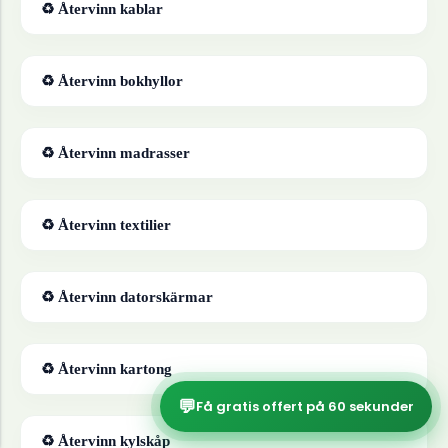
♻ Återvinn
kablar
♻ Återvinn
bokhyllor
♻ Återvinn
madrasser
♻ Återvinn
textilier
♻ Återvinn
datorskärmar
♻ Återvinn
kartong
💬
Få gratis offert på 60 sekunder
♻ Återvinn
kylskåp