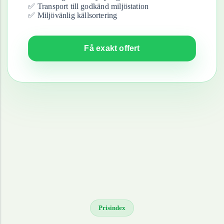
✅ Transport till godkänd miljöstation
✅ Miljövänlig källsortering
Få exakt offert
Prisindex