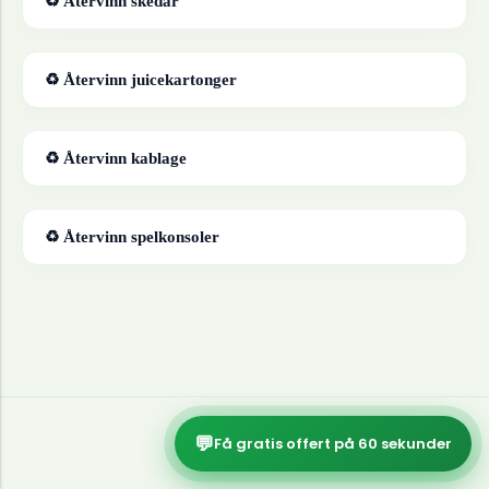
♻ Återvinn
skedar
♻ Återvinn
juicekartonger
♻ Återvinn
kablage
♻ Återvinn
spelkonsoler
💬
Få gratis offert på 60 sekunder