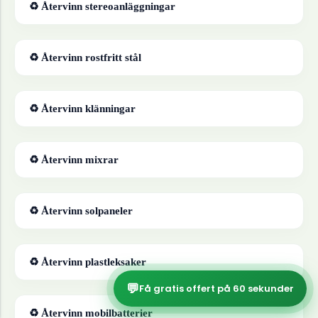
♻ Återvinn
stereoanläggningar
♻ Återvinn
rostfritt stål
♻ Återvinn
klänningar
♻ Återvinn
mixrar
♻ Återvinn
solpaneler
♻ Återvinn
plastleksaker
💬
Få gratis offert på 60 sekunder
♻ Återvinn
mobilbatterier