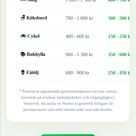
🪑 Köksbord
700 - 1 000 kr
300 - 500 kr
🚲 Cykel
400 - 600 kr
150 - 250 kr
📚 Bokhylla
900 - 1 300 kr
350 - 600 kr
🪘 Fåtölj
600 - 900 kr
250 - 450 kr
* Priserna är uppskattade genomsnittspriser och kan variera
beroende på avstånd, bärhjälpsbehov och tillgänglighet i
Västervik
. Att anlita en Worker är generellt billigare då
privatpersoner ofta utför mindre jobb som side-hustles.