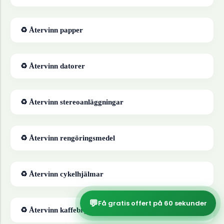
♻ Återvinn
papper
♻ Återvinn
datorer
♻ Återvinn
stereoanläggningar
♻ Återvinn
rengöringsmedel
♻ Återvinn
cykelhjälmar
💬
Få gratis offert på 60 sekunder
♻ Återvinn
kaffebryggare