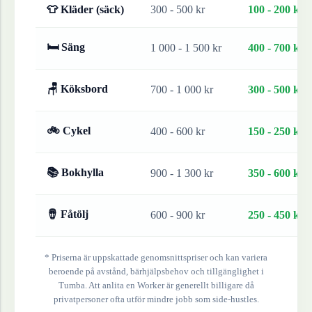
👕 Kläder (säck)
300 - 500 kr
100 - 200 kr
🛏 Säng
1 000 - 1 500 kr
400 - 700 kr
🪑 Köksbord
700 - 1 000 kr
300 - 500 kr
🚲 Cykel
400 - 600 kr
150 - 250 kr
📚 Bokhylla
900 - 1 300 kr
350 - 600 kr
🪘 Fåtölj
600 - 900 kr
250 - 450 kr
* Priserna är uppskattade genomsnittspriser och kan variera
beroende på avstånd, bärhjälpsbehov och tillgänglighet i
Tumba
. Att anlita en Worker är generellt billigare då
privatpersoner ofta utför mindre jobb som side-hustles.