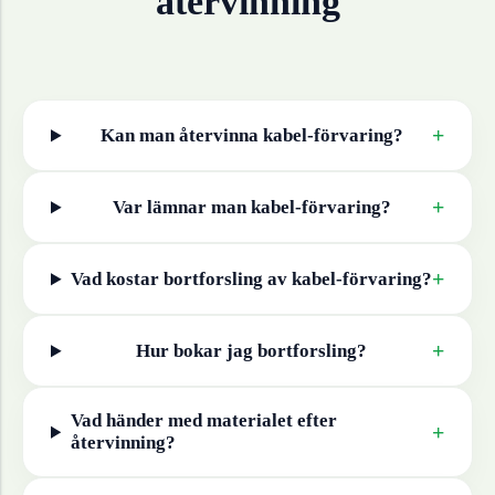
återvinning
+
Kan man återvinna
kabel-förvaring
?
+
Var lämnar man
kabel-förvaring
?
+
Vad kostar bortforsling av
kabel-förvaring
?
+
Hur bokar jag bortforsling?
Vad händer med materialet efter
+
återvinning?