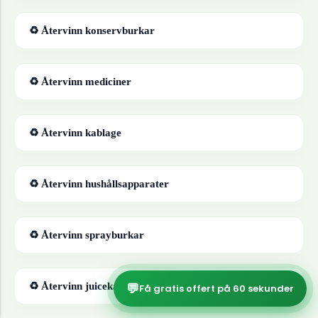
♻ Återvinn
konservburkar
♻ Återvinn
mediciner
♻ Återvinn
kablage
♻ Återvinn
hushållsapparater
♻ Återvinn
sprayburkar
💬
♻ Återvinn
juicekartonger
Få gratis offert på 60 sekunder