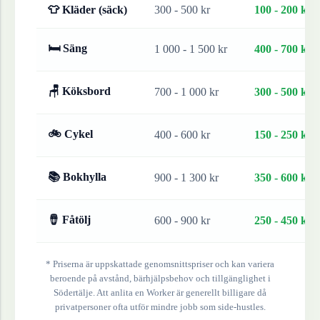
👕 Kläder (säck)
300 - 500 kr
100 - 200 kr
🛏 Säng
1 000 - 1 500 kr
400 - 700 kr
🪑 Köksbord
700 - 1 000 kr
300 - 500 kr
🚲 Cykel
400 - 600 kr
150 - 250 kr
📚 Bokhylla
900 - 1 300 kr
350 - 600 kr
🪘 Fåtölj
600 - 900 kr
250 - 450 kr
* Priserna är uppskattade genomsnittspriser och kan variera
beroende på avstånd, bärhjälpsbehov och tillgänglighet i
Södertälje
. Att anlita en Worker är generellt billigare då
privatpersoner ofta utför mindre jobb som side-hustles.