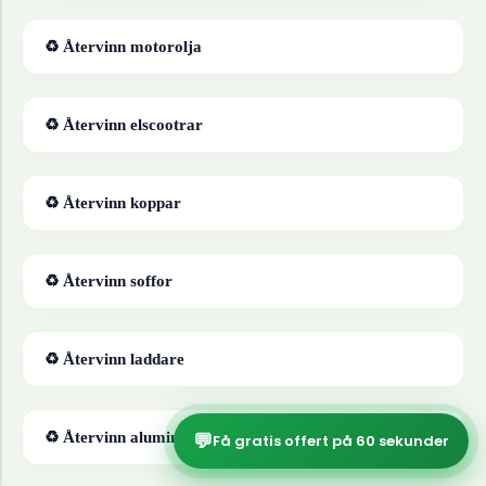
♻ Återvinn
motorolja
♻ Återvinn
elscootrar
♻ Återvinn
koppar
♻ Återvinn
soffor
♻ Återvinn
laddare
💬
♻ Återvinn
aluminiumfolie
Få gratis offert på 60 sekunder