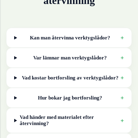
återvinning
+
Kan man återvinna
verktygslådor
?
+
Var lämnar man
verktygslådor
?
+
Vad kostar bortforsling av
verktygslådor
?
+
Hur bokar jag bortforsling?
Vad händer med materialet efter
+
återvinning?