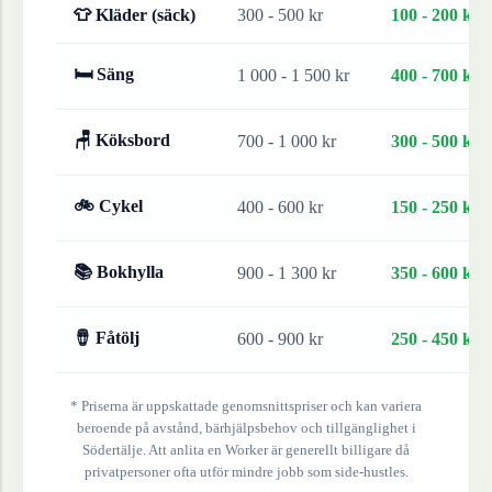
👕 Kläder (säck)
300 - 500 kr
100 - 200 kr
🛏 Säng
1 000 - 1 500 kr
400 - 700 kr
🪑 Köksbord
700 - 1 000 kr
300 - 500 kr
🚲 Cykel
400 - 600 kr
150 - 250 kr
📚 Bokhylla
900 - 1 300 kr
350 - 600 kr
🪘 Fåtölj
600 - 900 kr
250 - 450 kr
* Priserna är uppskattade genomsnittspriser och kan variera
beroende på avstånd, bärhjälpsbehov och tillgänglighet i
Södertälje
. Att anlita en Worker är generellt billigare då
privatpersoner ofta utför mindre jobb som side-hustles.