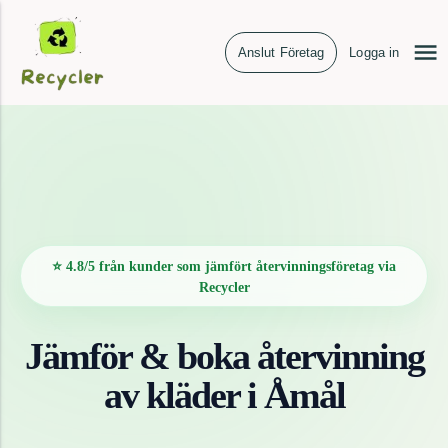
Anslut Företag
Logga in
⭐ 4.8/5 från kunder som jämfört återvinningsföretag via
Recycler
Jämför & boka återvinning
av
kläder
i
Åmål