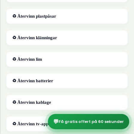
♻ Återvinn
plastpåsar
♻ Återvinn
klänningar
♻ Återvinn
lim
♻ Återvinn
batterier
♻ Återvinn
kablage
💬
Få gratis offert på 60 sekunder
♻ Återvinn
tv-apparater