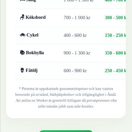
🪑 Köksbord
700 - 1 000 kr
300 - 500 kr
🚲 Cykel
400 - 600 kr
150 - 250 kr
📚 Bokhylla
900 - 1 300 kr
350 - 600 kr
🪘 Fåtölj
600 - 900 kr
250 - 450 kr
* Priserna är uppskattade genomsnittspriser och kan variera
beroende på avstånd, bärhjälpsbehov och tillgänglighet i
Åmål
.
Att anlita en Worker är generellt billigare då privatpersoner ofta
utför mindre jobb som side-hustles.