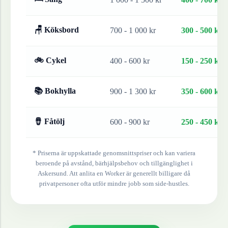
🪑 Köksbord
700 - 1 000 kr
300 - 500 kr
🚲 Cykel
400 - 600 kr
150 - 250 kr
📚 Bokhylla
900 - 1 300 kr
350 - 600 kr
🪘 Fåtölj
600 - 900 kr
250 - 450 kr
* Priserna är uppskattade genomsnittspriser och kan variera
beroende på avstånd, bärhjälpsbehov och tillgänglighet i
Askersund
. Att anlita en Worker är generellt billigare då
privatpersoner ofta utför mindre jobb som side-hustles.