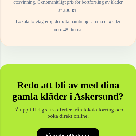
återvinning. Genomsnittligt pris för bortforsling av
kläder
är
300
kr
.
Lokala företag erbjuder ofta hämtning samma dag eller
inom 48 timmar.
Redo att bli av med dina
gamla
kläder
i
Askersund
?
Få upp till 4 gratis offerter från lokala företag och
boka direkt online.
Få gratis offerter nu