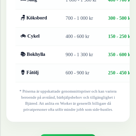
🪑 Köksbord
700 - 1 000 kr
300 - 500 kr
🚲 Cykel
400 - 600 kr
150 - 250 kr
📚 Bokhylla
900 - 1 300 kr
350 - 600 kr
🪘 Fåtölj
600 - 900 kr
250 - 450 kr
* Priserna är uppskattade genomsnittspriser och kan variera
beroende på avstånd, bärhjälpsbehov och tillgänglighet i
Bjärred
. Att anlita en Worker är generellt billigare då
privatpersoner ofta utför mindre jobb som side-hustles.