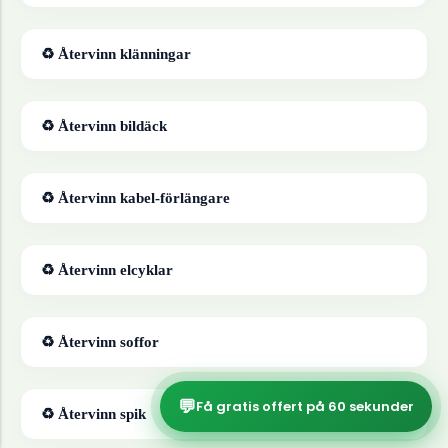
♻ Återvinn
klänningar
♻ Återvinn
bildäck
♻ Återvinn
kabel-förlängare
♻ Återvinn
elcyklar
♻ Återvinn
soffor
💬
Få gratis offert på 60 sekunder
♻ Återvinn
spik