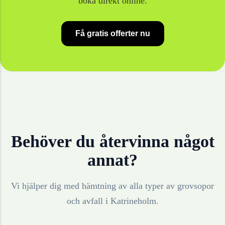
boka direkt online.
Få gratis offerter nu
Behöver du återvinna något
annat?
Vi hjälper dig med hämtning av alla typer av grovsopor
och avfall i
Katrineholm
.