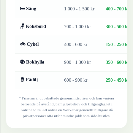
🛏 Säng
1 000 - 1 500 kr
400 - 700 kr
🪑 Köksbord
700 - 1 000 kr
300 - 500 kr
🚲 Cykel
400 - 600 kr
150 - 250 kr
📚 Bokhylla
900 - 1 300 kr
350 - 600 kr
🪘 Fåtölj
600 - 900 kr
250 - 450 kr
* Priserna är uppskattade genomsnittspriser och kan variera
beroende på avstånd, bärhjälpsbehov och tillgänglighet i
Katrineholm
. Att anlita en Worker är generellt billigare då
privatpersoner ofta utför mindre jobb som side-hustles.