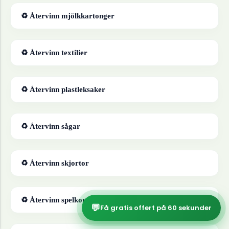
♻ Återvinn
mjölkkartonger
♻ Återvinn
textilier
♻ Återvinn
plastleksaker
♻ Återvinn
sågar
♻ Återvinn
skjortor
♻ Återvinn
spelkonsoler
💬
Få gratis offert på 60 sekunder