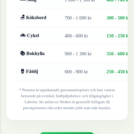
🪑 Köksbord
700 - 1 000 kr
300 - 500 kr
🚲 Cykel
400 - 600 kr
150 - 250 kr
📚 Bokhylla
900 - 1 300 kr
350 - 600 kr
🪘 Fåtölj
600 - 900 kr
250 - 450 kr
* Priserna är uppskattade genomsnittspriser och kan variera
beroende på avstånd, bärhjälpsbehov och tillgänglighet i
Laholm
. Att anlita en Worker är generellt billigare då
privatpersoner ofta utför mindre jobb som side-hustles.