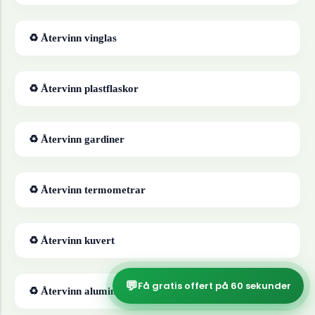
♻ Återvinn
vinglas
♻ Återvinn
plastflaskor
♻ Återvinn
gardiner
♻ Återvinn
termometrar
♻ Återvinn
kuvert
💬
Få gratis offert på 60 sekunder
♻ Återvinn
aluminiumfolie