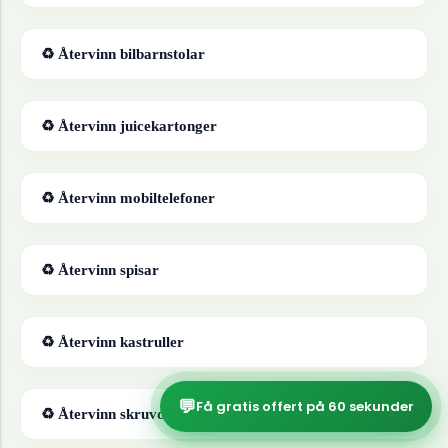
♻ Återvinn
bilbarnstolar
♻ Återvinn
juicekartonger
♻ Återvinn
mobiltelefoner
♻ Återvinn
spisar
♻ Återvinn
kastruller
💬
Få gratis offert på 60 sekunder
♻ Återvinn
skruvdragare