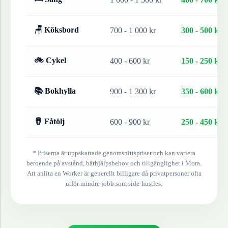
🪑 Köksbord
700 - 1 000 kr
300 - 500 kr
🚲 Cykel
400 - 600 kr
150 - 250 kr
📚 Bokhylla
900 - 1 300 kr
350 - 600 kr
🪘 Fåtölj
600 - 900 kr
250 - 450 kr
* Priserna är uppskattade genomsnittspriser och kan variera
beroende på avstånd, bärhjälpsbehov och tillgänglighet i
Mora
.
Att anlita en Worker är generellt billigare då privatpersoner ofta
utför mindre jobb som side-hustles.