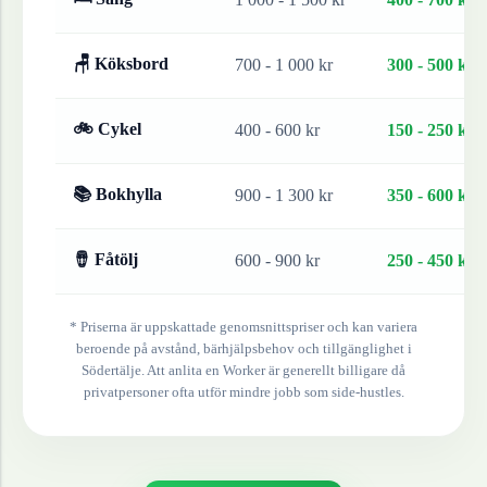
🪑 Köksbord
700 - 1 000 kr
300 - 500 kr
🚲 Cykel
400 - 600 kr
150 - 250 kr
📚 Bokhylla
900 - 1 300 kr
350 - 600 kr
🪘 Fåtölj
600 - 900 kr
250 - 450 kr
* Priserna är uppskattade genomsnittspriser och kan variera
beroende på avstånd, bärhjälpsbehov och tillgänglighet i
Södertälje
. Att anlita en Worker är generellt billigare då
privatpersoner ofta utför mindre jobb som side-hustles.