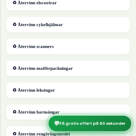
♻ Återvinn
elscootrar
♻ Återvinn
cykelhjälmar
♻ Återvinn
scanners
♻ Återvinn
matförpackningar
♻ Återvinn
lekstugor
♻ Återvinn
barnsängar
💬
Få gratis offert på 60 sekunder
♻ Återvinn
rengöringsmedel