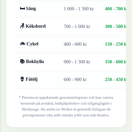
🛏 Säng
1 000 - 1 500 kr
400 - 700 kr
🪑 Köksbord
700 - 1 000 kr
300 - 500 kr
🚲 Cykel
400 - 600 kr
150 - 250 kr
📚 Bokhylla
900 - 1 300 kr
350 - 600 kr
🪘 Fåtölj
600 - 900 kr
250 - 450 kr
* Priserna är uppskattade genomsnittspriser och kan variera
beroende på avstånd, bärhjälpsbehov och tillgänglighet i
Herrljunga
. Att anlita en Worker är generellt billigare då
privatpersoner ofta utför mindre jobb som side-hustles.