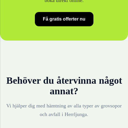
boka direkt online.
Få gratis offerter nu
Behöver du återvinna något
annat?
Vi hjälper dig med hämtning av alla typer av grovsopor
och avfall i
Herrljunga
.