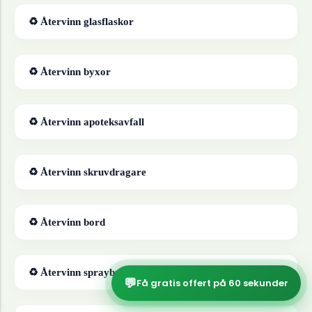
♻ Återvinn
glasflaskor
♻ Återvinn
byxor
♻ Återvinn
apoteksavfall
♻ Återvinn
skruvdragare
♻ Återvinn
bord
♻ Återvinn
sprayburkar
💬
Få gratis offert på 60 sekunder