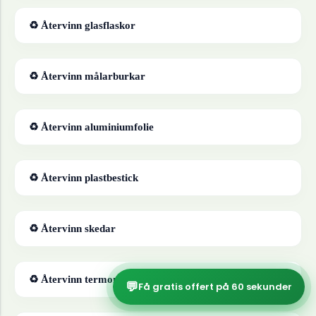
♻ Återvinn
glasflaskor
♻ Återvinn
målarburkar
♻ Återvinn
aluminiumfolie
♻ Återvinn
plastbestick
♻ Återvinn
skedar
♻ Återvinn
termometrar
💬
Få gratis offert på 60 sekunder