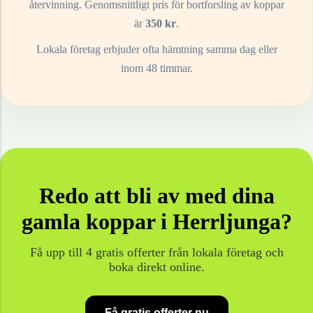
återvinning. Genomsnittligt pris för bortforsling av
koppar
är
350
kr
.
Lokala företag erbjuder ofta hämtning samma dag eller
inom 48 timmar.
Redo att bli av med dina
gamla
koppar
i
Herrljunga
?
Få upp till 4 gratis offerter från lokala företag och
boka direkt online.
Få gratis offerter nu