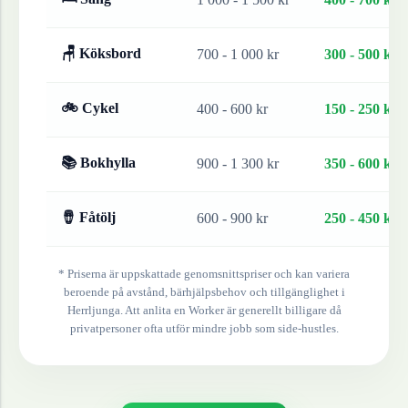
🪑 Köksbord
700 - 1 000 kr
300 - 500 kr
🚲 Cykel
400 - 600 kr
150 - 250 kr
📚 Bokhylla
900 - 1 300 kr
350 - 600 kr
🪘 Fåtölj
600 - 900 kr
250 - 450 kr
* Priserna är uppskattade genomsnittspriser och kan variera
beroende på avstånd, bärhjälpsbehov och tillgänglighet i
Herrljunga
. Att anlita en Worker är generellt billigare då
privatpersoner ofta utför mindre jobb som side-hustles.