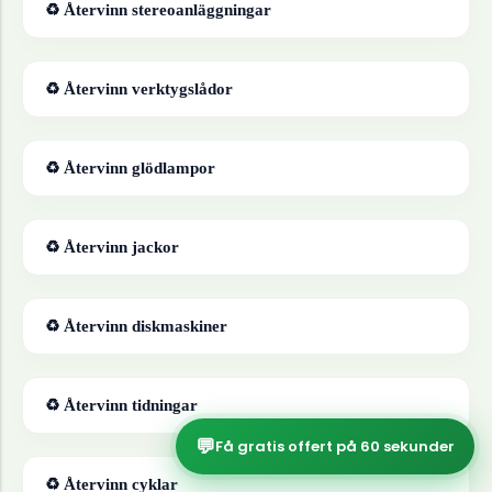
♻ Återvinn
stereoanläggningar
♻ Återvinn
verktygslådor
♻ Återvinn
glödlampor
♻ Återvinn
jackor
♻ Återvinn
diskmaskiner
♻ Återvinn
tidningar
💬
Få gratis offert på 60 sekunder
♻ Återvinn
cyklar