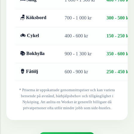
🪑 Köksbord
700 - 1 000 kr
300 - 500 kr
🚲 Cykel
400 - 600 kr
150 - 250 kr
📚 Bokhylla
900 - 1 300 kr
350 - 600 kr
🪘 Fåtölj
600 - 900 kr
250 - 450 kr
* Priserna är uppskattade genomsnittspriser och kan variera
beroende på avstånd, bärhjälpsbehov och tillgänglighet i
Nyköping
. Att anlita en Worker är generellt billigare då
privatpersoner ofta utför mindre jobb som side-hustles.