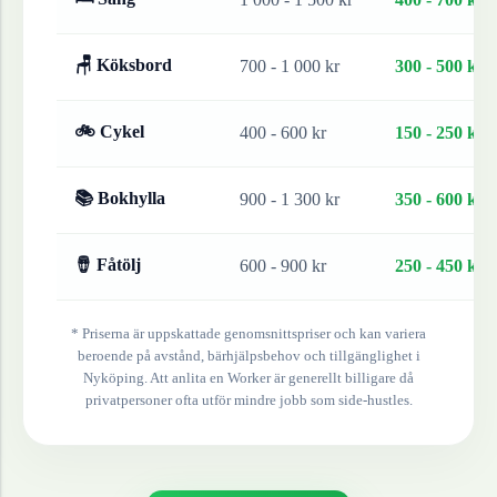
🪑 Köksbord
700 - 1 000 kr
300 - 500 kr
🚲 Cykel
400 - 600 kr
150 - 250 kr
📚 Bokhylla
900 - 1 300 kr
350 - 600 kr
🪘 Fåtölj
600 - 900 kr
250 - 450 kr
* Priserna är uppskattade genomsnittspriser och kan variera
beroende på avstånd, bärhjälpsbehov och tillgänglighet i
Nyköping
. Att anlita en Worker är generellt billigare då
privatpersoner ofta utför mindre jobb som side-hustles.