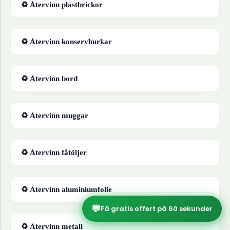
♻ Återvinn
plastbrickor
♻ Återvinn
konservburkar
♻ Återvinn
bord
♻ Återvinn
muggar
♻ Återvinn
fåtöljer
♻ Återvinn
aluminiumfolie
💬
Få gratis offert på 60 sekunder
♻ Återvinn
metall