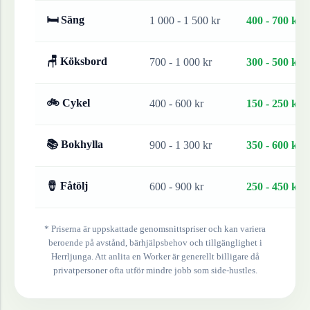
🛏 Säng
1 000 - 1 500 kr
400 - 700 kr
🪑 Köksbord
700 - 1 000 kr
300 - 500 kr
🚲 Cykel
400 - 600 kr
150 - 250 kr
📚 Bokhylla
900 - 1 300 kr
350 - 600 kr
🪘 Fåtölj
600 - 900 kr
250 - 450 kr
* Priserna är uppskattade genomsnittspriser och kan variera
beroende på avstånd, bärhjälpsbehov och tillgänglighet i
Herrljunga
. Att anlita en Worker är generellt billigare då
privatpersoner ofta utför mindre jobb som side-hustles.