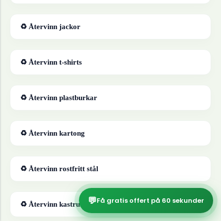
♻ Återvinn
jackor
♻ Återvinn
t-shirts
♻ Återvinn
plastburkar
♻ Återvinn
kartong
♻ Återvinn
rostfritt stål
💬
Få gratis offert på 60 sekunder
♻ Återvinn
kastruller