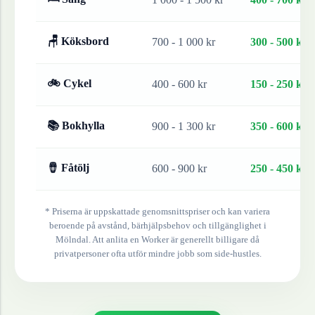
🪑 Köksbord
700 - 1 000 kr
300 - 500 kr
🚲 Cykel
400 - 600 kr
150 - 250 kr
📚 Bokhylla
900 - 1 300 kr
350 - 600 kr
🪘 Fåtölj
600 - 900 kr
250 - 450 kr
* Priserna är uppskattade genomsnittspriser och kan variera
beroende på avstånd, bärhjälpsbehov och tillgänglighet i
Mölndal
. Att anlita en Worker är generellt billigare då
privatpersoner ofta utför mindre jobb som side-hustles.